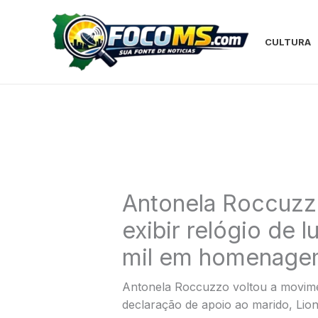
Ir
para
o
CULTURA
conteúdo
Antonela Roccuzz
exibir relógio de 
mil em homenage
Antonela Roccuzzo voltou a movimen
declaração de apoio ao marido, Lion