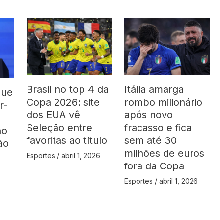
Brasil no top 4 da
Itália amarga
que
Copa 2026: site
rombo milionário
r-
dos EUA vê
após novo
Seleção entre
fracasso e fica
no
favoritas ao título
sem até 30
ão
milhões de euros
Esportes
/
abril 1, 2026
fora da Copa
Esportes
/
abril 1, 2026