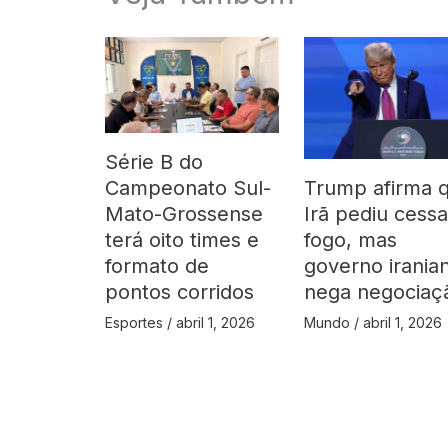
Série B do
Trump afirma 
Campeonato Sul-
Irã pediu cessa
Mato-Grossense
fogo, mas
terá oito times e
governo irania
formato de
nega negociaç
pontos corridos
Mundo
/
abril 1, 2026
Esportes
/
abril 1, 2026