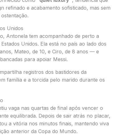
 conhecido como
“quiet luxury”
, tendência que
sign refinado e acabamento sofisticado, mas sem
 ostentação.
os Unidos
do, Antonela tem acompanhado de perto a
Estados Unidos. Ela está no país ao lado dos
 anos, Mateo, de 10, e Ciro, de 8 anos — e
bancadas para apoiar Messi.
partilha registros dos bastidores da
família e a torcida pelo marido durante os
do
tiu vaga nas quartas de final após vencer o
nte equilibrada. Depois de sair atrás no placar,
ou a vitória nos minutos finais, mantendo viva
dição anterior da Copa do Mundo.