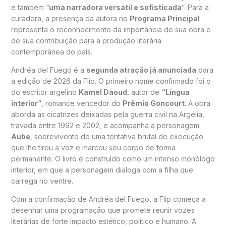
e também “
uma narradora versátil e sofisticada
”. Para a
curadora, a presença da autora no
Programa Principal
representa o reconhecimento da importância de sua obra e
de sua contribuição para a produção literária
contemporânea do país.
Andréa del Fuego é a
segunda atração já anunciada
para
a edição de 2026 da Flip. O primeiro nome confirmado foi o
do escritor argelino
Kamel Daoud
, autor de
“Língua
interior”
, romance vencedor do
Prêmio Goncourt
. A obra
aborda as cicatrizes deixadas pela guerra civil na Argélia,
travada entre 1992 e 2002, e acompanha a personagem
Aube
, sobrevivente de uma tentativa brutal de execução
que lhe tirou a voz e marcou seu corpo de forma
permanente. O livro é construído como um intenso monólogo
interior, em que a personagem dialoga com a filha que
carrega no ventre.
Com a confirmação de Andréa del Fuego, a Flip começa a
desenhar uma programação que promete reunir vozes
literárias de forte impacto estético, político e humano. A