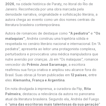
2026
, na cidade histórica de Paraty, no litoral do Rio de
Janeiro. Reconhecida por uma obra marcada pela
densidade narrativa, originalidade e sofisticação literária, a
autora chega ao evento como um dos nomes centrais da
literatura brasileira contemporânea.
Autora de romances de destaque como
“A pediatra”
e
“Os
malaquias”
, Andréa construiu uma trajetória sólida e
respeitada no cenário literário nacional e internacional. Em “A
pediatra”, apresenta ao leitor uma protagonista complexa,
perturbadora e provocativa: uma médica manipuladora que
nutre aversão por crianças. Já em “Os malaquias”, romance
vencedor do
Prêmio José Saramago
, a escritora
reafirmou sua força criativa e ampliou seu alcance fora do
Brasil. Suas obras já foram publicadas em
12 países
, entre
eles
Alemanha, França e Argentina
.
Em nota divulgada à imprensa, a curadora da Flip,
Rita
Palmeira
, destacou a relevância da autora no panorama
atual da literatura brasileira. Segundo ela, Andréa del Fuego
é “
uma das escritoras mais talentosas da sua geração
”