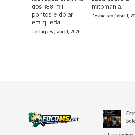
dos 188 mil
mitomania.
pontos e dólar
Destaques
/
abril 1, 
em queda
Destaques
/
abril 1, 2026
Emm
bat