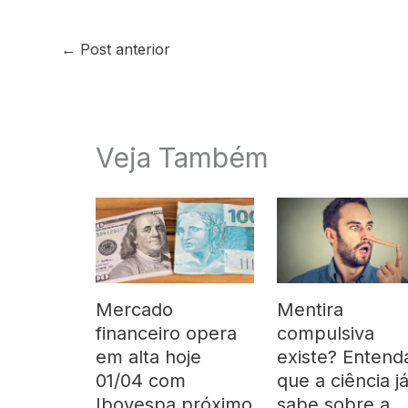
←
Post anterior
Veja Também
Mercado
Mentira
financeiro opera
compulsiva
em alta hoje
existe? Entend
01/04 com
que a ciência j
Ibovespa próximo
sabe sobre a