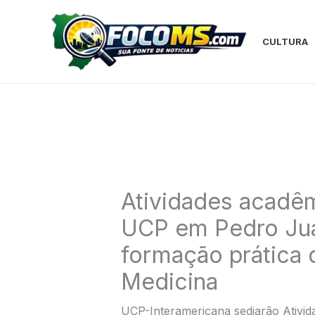
Ir
para
o
CULTURA
conteúdo
Atividades acadêm
UCP em Pedro Jua
formação prática 
Medicina
UCP-Interamericana sediarão Ativid