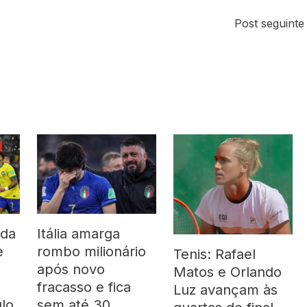
Post seguint
 da
Itália amarga
e
rombo milionário
Tenis: Rafael
após novo
Matos e Orlando
fracasso e fica
Luz avançam às
ulo
sem até 30