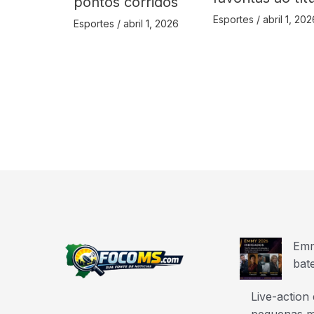
pontos corridos
Esportes
/
abril 1, 202
Esportes
/
abril 1, 2026
Emm
bat
Live-action
pequenas m