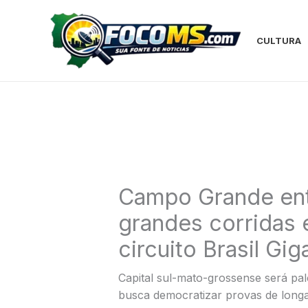
Ir
para
o
CULTURA
conteúdo
Campo Grande ent
grandes corridas 
circuito Brasil Gig
Capital sul-mato-grossense será pal
busca democratizar provas de longa