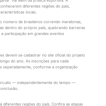
igante” vai além da prática esportiva. A
conhecerem diferentes regiões do país,
racterísticas locais.
o número de brasileiros correndo maratonas,
as dentro do próprio país, quebrando barreiras
m a participação em grandes eventos
res devem se cadastrar no site oficial do projeto
 longo do ano. As inscrições para cada
das separadamente, conforme a organização
circuito — independentemente do tempo —
conclusão.
á diferentes regiões do país. Confira as etapas