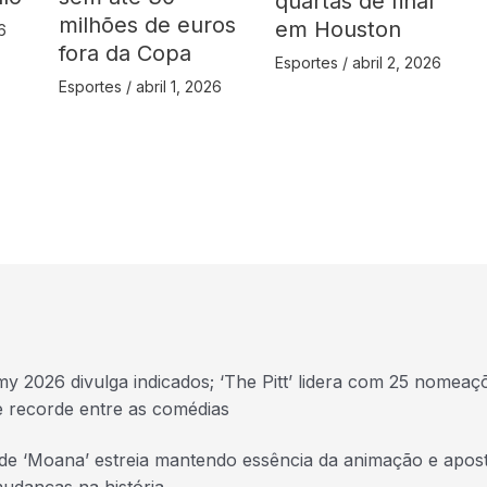
quartas de final
milhões de euros
em Houston
6
fora da Copa
Esportes
/
abril 2, 2026
Esportes
/
abril 1, 2026
y 2026 divulga indicados; ‘The Pitt’ lidera com 25 nomeaç
e recorde entre as comédias
 de ‘Moana’ estreia mantendo essência da animação e apos
udanças na história