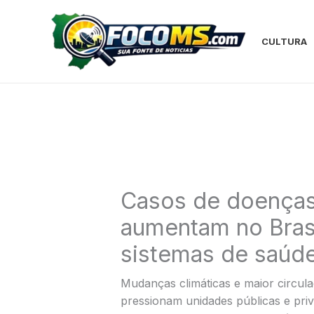
Ir
para
o
CULTURA
conteúdo
Casos de doenças 
aumentam no Bras
sistemas de saúd
Mudanças climáticas e maior circul
pressionam unidades públicas e priva