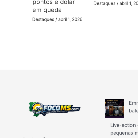
pontos e dólar
Destaques
/
abril 1, 
em queda
Destaques
/
abril 1, 2026
Emm
bat
Live-action
pequenas m