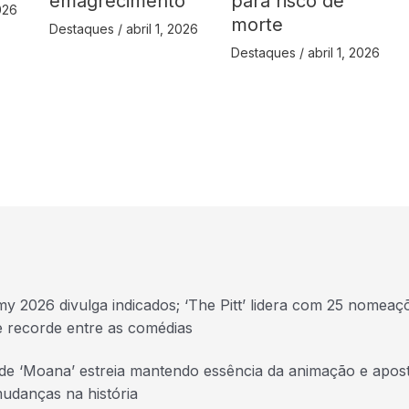
emagrecimento
para risco de
2026
morte
Destaques
/
abril 1, 2026
Destaques
/
abril 1, 2026
y 2026 divulga indicados; ‘The Pitt’ lidera com 25 nomeaç
e recorde entre as comédias
 de ‘Moana’ estreia mantendo essência da animação e apos
udanças na história