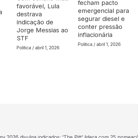
fecham pacto
favorável, Lula
emergencial para
a
destrava
segurar diesel e
indicação de
conter pressão
Jorge Messias ao
inflacionária
STF
Politica
/
abril 1, 2026
Politica
/
abril 1, 2026
y 2026 divulga indicados; ‘The Pitt’ lidera com 25 nomeaç