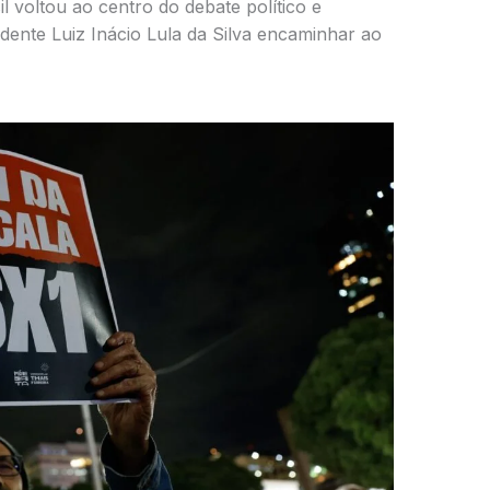
l voltou ao centro do debate político e
ente Luiz Inácio Lula da Silva encaminhar ao