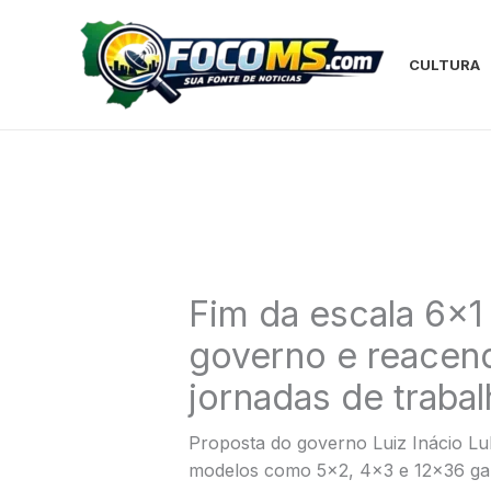
Ir
para
o
CULTURA
conteúdo
Fim da escala 6×1
governo e reacen
jornadas de trabal
Proposta do governo Luiz Inácio Lu
modelos como 5×2, 4×3 e 12×36 gan