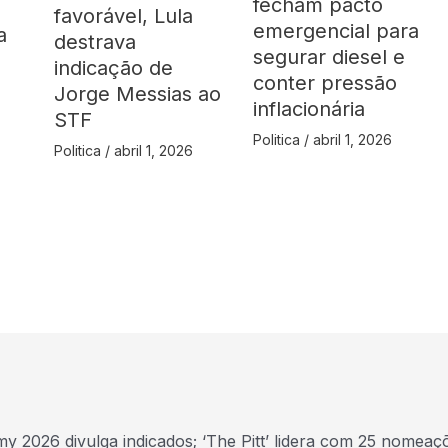
fecham pacto
favorável, Lula
emergencial para
a
destrava
segurar diesel e
indicação de
conter pressão
Jorge Messias ao
inflacionária
STF
Politica
/
abril 1, 2026
Politica
/
abril 1, 2026
y 2026 divulga indicados; ‘The Pitt’ lidera com 25 nomeaç