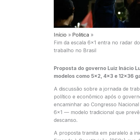
Início
Politica
Fim da escala 6×1 entra no radar d
trabalho no Brasil
Proposta do governo
Luiz Inácio L
modelos como 5×2, 4×3 e 12×36 g
A discussão sobre a jornada de trab
político e econômico após o govern
encaminhar ao Congresso Nacional u
6×1 — modelo tradicional que prevê
descanso.
A proposta tramita em paralelo a in