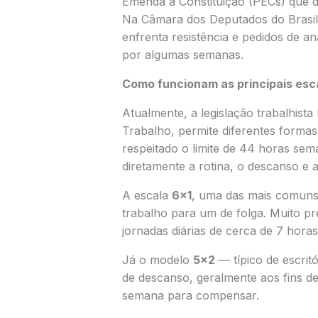
Emenda à Constituição (PECs) que d
Na
Câmara dos Deputados do Brasil
enfrenta resistência e pedidos de an
por algumas semanas.
Como funcionam as principais esc
Atualmente, a legislação trabalhista
Trabalho
, permite diferentes forma
respeitado o limite de 44 horas sem
diretamente a rotina, o descanso e a
A escala
6×1
, uma das mais comuns 
trabalho para um de folga. Muito pr
jornadas diárias de cerca de 7 horas
Já o modelo
5×2
— típico de escritó
de descanso, geralmente aos fins d
semana para compensar.