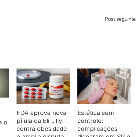
Post seguint
FDA aprova nova
Estética sem
pílula da Eli Lilly
controle:
a o
contra obesidade
complicações
á
e amplia disputa
disparam em SP e