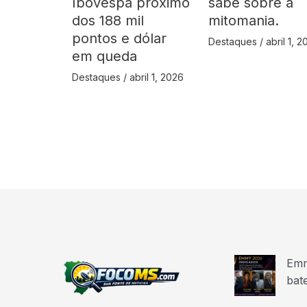
Ibovespa próximo
sabe sobre a
dos 188 mil
mitomania.
pontos e dólar
Destaques
/
abril 1, 
em queda
Destaques
/
abril 1, 2026
Emm
bat