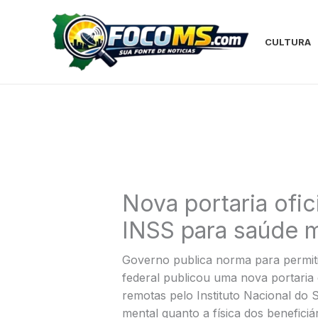
Ir
para
o
CULTURA
conteúdo
Nova portaria ofic
INSS para saúde me
Governo publica norma para permiti
federal publicou uma nova portaria q
remotas pelo Instituto Nacional do 
mental quanto a física dos beneficiá