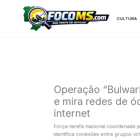
Ir
para
o
CULTURA
conteúdo
Operação “Bulwark
e mira redes de ó
internet
Força-tarefa nacional coordenada pe
identifica conexões entre grupos v