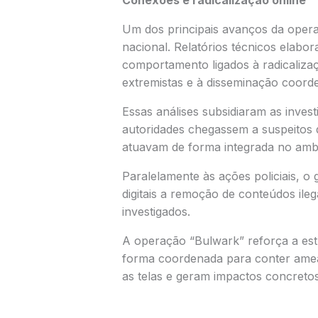
Conexões e radicalização online
Um dos principais avanços da opera
nacional. Relatórios técnicos elabo
comportamento ligados à radicaliza
extremistas e à disseminação coorde
Essas análises subsidiaram as inves
autoridades chegassem a suspeitos 
atuavam de forma integrada no ambie
Paralelamente às ações policiais, o
digitais a remoção de conteúdos ileg
investigados.
A operação “Bulwark” reforça a estr
forma coordenada para conter ameaç
as telas e geram impactos concreto