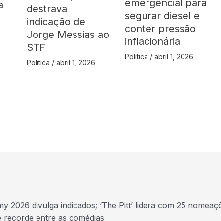
emergencial para
a
destrava
segurar diesel e
indicação de
conter pressão
Jorge Messias ao
inflacionária
STF
Politica
/
abril 1, 2026
Politica
/
abril 1, 2026
y 2026 divulga indicados; ‘The Pitt’ lidera com 25 nomeaç
e recorde entre as comédias