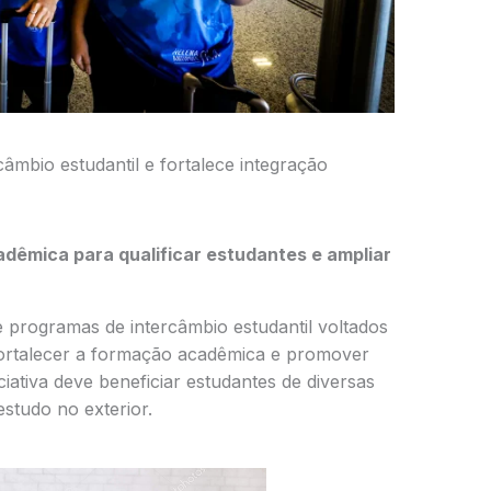
âmbio estudantil e fortalece integração
dêmica para qualificar estudantes e ampliar
 programas de intercâmbio estudantil voltados
 fortalecer a formação acadêmica e promover
ciativa deve beneficiar estudantes de diversas
studo no exterior.