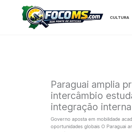
Ir
para
o
CULTURA
conteúdo
Paraguai amplia p
intercâmbio estuda
integração interna
Governo aposta em mobilidade acadê
oportunidades globais O Paraguai 