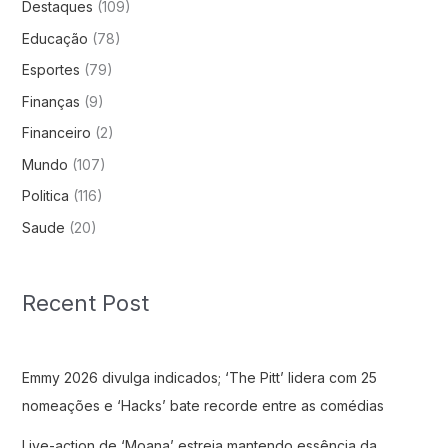
Destaques
(109)
Educação
(78)
Esportes
(79)
Finanças
(9)
Financeiro
(2)
Mundo
(107)
Politica
(116)
Saude
(20)
Recent Post
Emmy 2026 divulga indicados; ‘The Pitt’ lidera com 25
nomeações e ‘Hacks’ bate recorde entre as comédias
Live-action de ‘Moana’ estreia mantendo essência da