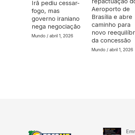
repactuação d
Irã pediu cessar-
Aeroporto de
fogo, mas
Brasília e abre
governo iraniano
caminho para
nega negociação
novo reequilíbr
Mundo
/
abril 1, 2026
da concessão
Mundo
/
abril 1, 2026
Emm