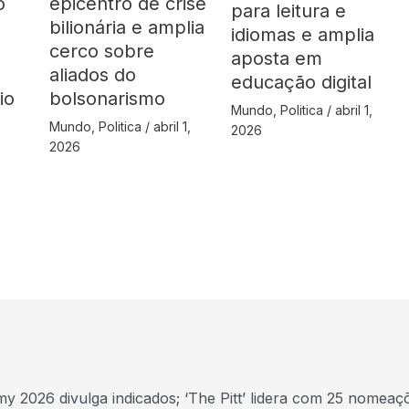
o
epicentro de crise
para leitura e
bilionária e amplia
idiomas e amplia
cerco sobre
aposta em
aliados do
educação digital
io
bolsonarismo
Mundo
,
Politica
/
abril 1,
Mundo
,
Politica
/
abril 1,
2026
2026
y 2026 divulga indicados; ‘The Pitt’ lidera com 25 nomeaç