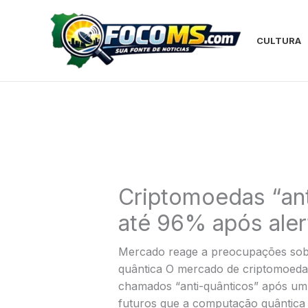
Ir
para
o
CULTURA
conteúdo
Criptomoedas “ant
até 96% após aler
Mercado reage a preocupações sobr
quântica O mercado de criptomoedas 
chamados “anti-quânticos” após um 
futuros que a computação quântica 