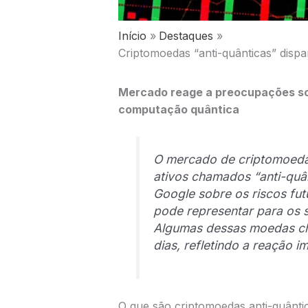
Início
Destaques
Criptomoedas “anti-quânticas” disp
Mercado reage a preocupações sob
computação quântica
O mercado de criptomoedas
ativos chamados “anti-quân
Google
sobre os riscos fu
pode representar para os s
Algumas dessas moedas c
dias, refletindo a reação i
O que são criptomoedas anti-quânti