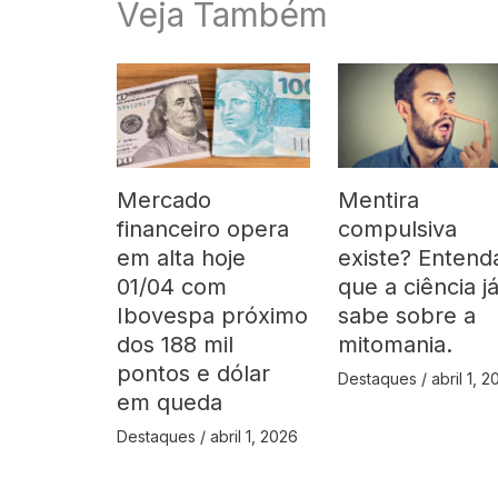
Veja Também
Mercado
Mentira
financeiro opera
compulsiva
em alta hoje
existe? Entend
01/04 com
que a ciência j
Ibovespa próximo
sabe sobre a
dos 188 mil
mitomania.
pontos e dólar
Destaques
/
abril 1, 
em queda
Destaques
/
abril 1, 2026