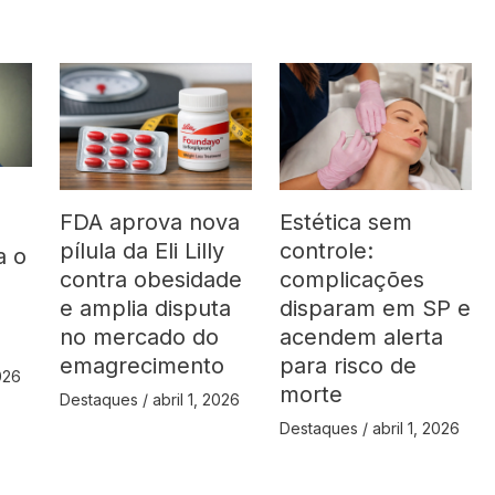
FDA aprova nova
Estética sem
pílula da Eli Lilly
controle:
a o
contra obesidade
complicações
á
e amplia disputa
disparam em SP e
no mercado do
acendem alerta
emagrecimento
para risco de
2026
morte
Destaques
/
abril 1, 2026
Destaques
/
abril 1, 2026