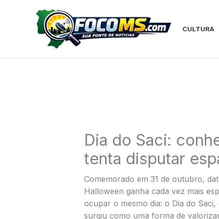
Ir
para
o
CULTURA
conteúdo
Dia do Saci: conhe
tenta disputar es
Comemorado em 31 de outubro, data 
Halloween ganha cada vez mais espa
ocupar o mesmo dia: o Dia do Saci,
surgiu como uma forma de valorizar o