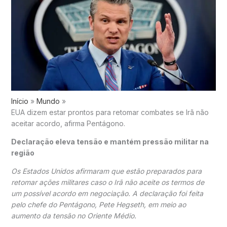
Início
Mundo
EUA dizem estar prontos para retomar combates se Irã não
aceitar acordo, afirma Pentágono.
Declaração eleva tensão e mantém pressão militar na
região
Os
Estados Unidos
afirmaram que estão preparados para
retomar ações militares caso o
Irã
não aceite os termos de
um possível acordo em negociação. A declaração foi feita
pelo chefe do
Pentágono
,
Pete Hegseth
, em meio ao
aumento da tensão no
Oriente Médio
.