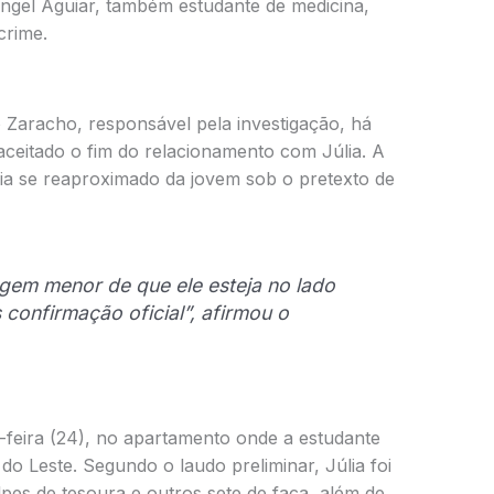
Rangel Aguiar, também estudante de medicina,
crime.
o Zaracho
, responsável pela investigação, há
 aceitado o fim do relacionamento com Júlia. A
eria se reaproximado da jovem sob o pretexto de
em menor de que ele esteja no lado
 confirmação oficial”, afirmou o
feira (24), no apartamento onde a estudante
 do Leste
. Segundo o laudo preliminar, Júlia foi
pes de tesoura e outros sete de faca, além de