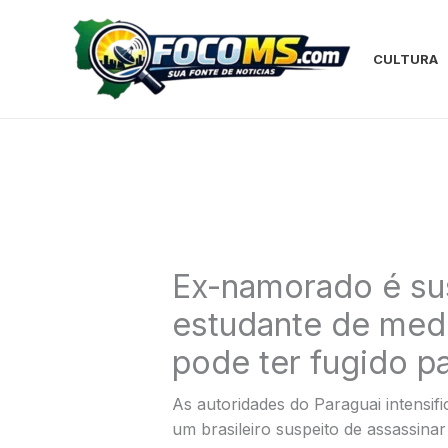
Ir
para
o
CULTURA
conteúdo
Ex-namorado é sus
estudante de medi
pode ter fugido pa
As autoridades do Paraguai intensif
um brasileiro suspeito de assassinar