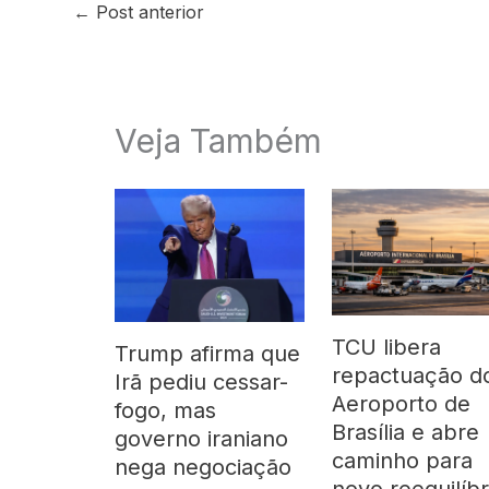
←
Post anterior
Veja Também
TCU libera
Trump afirma que
repactuação d
Irã pediu cessar-
Aeroporto de
fogo, mas
Brasília e abre
governo iraniano
caminho para
nega negociação
novo reequilíbr