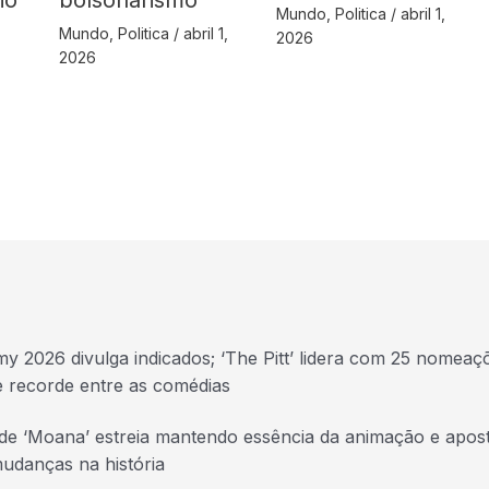
Mundo
,
Politica
/
abril 1,
Mundo
,
Politica
/
abril 1,
2026
2026
y 2026 divulga indicados; ‘The Pitt’ lidera com 25 nomeaç
e recorde entre as comédias
 de ‘Moana’ estreia mantendo essência da animação e apos
udanças na história