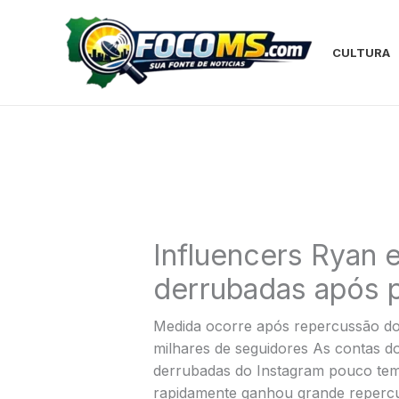
Ir
para
o
CULTURA
conteúdo
Influencers Ryan 
derrubadas após p
Medida ocorre após repercussão do 
milhares de seguidores As contas do
derrubadas do Instagram pouco tem
rapidamente ganhou grande repercus