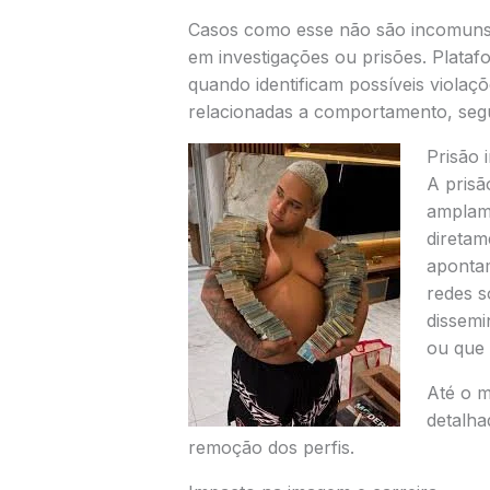
Casos como esse não são incomuns 
em investigações ou prisões. Plata
quando identificam possíveis violaçõ
relacionadas a comportamento, seg
Prisão i
A prisã
amplame
diretam
apontam
redes s
dissemi
ou que 
Até o m
detalha
remoção dos perfis.