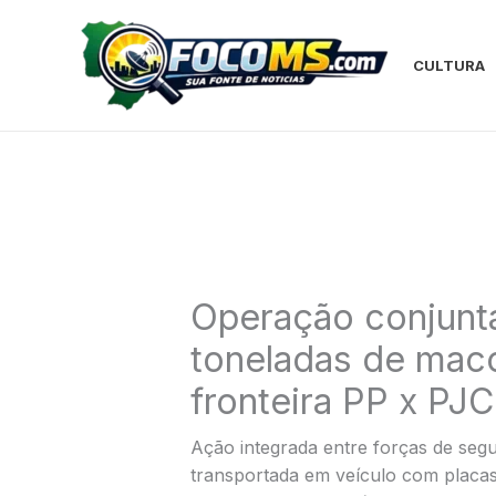
Ir
para
o
CULTURA
conteúdo
Operação conjunt
toneladas de mac
fronteira PP x PJC
Ação integrada entre forças de segu
transportada em veículo com placa