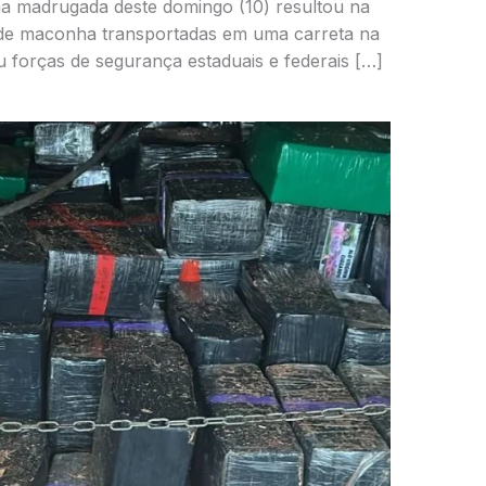
na madrugada deste domingo (10) resultou na
 de maconha transportadas em uma carreta na
u forças de segurança estaduais e federais […]