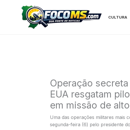
Ir
para
o
CULTURA
conteúdo
Operação secreta
EUA resgatam pilot
em missão de alto
Uma das operações militares mais c
segunda-feira (6) pelo presidente 