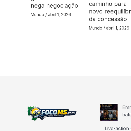
caminho para
nega negociação
novo reequilíbr
Mundo
/
abril 1, 2026
da concessão
Mundo
/
abril 1, 2026
Emm
bat
Live-action