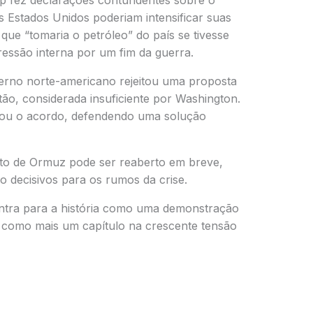
p fez declarações contundentes sobre o
os Estados Unidos poderiam intensificar suas
que “tomaria o petróleo” do país se tivesse
essão interna por um fim da guerra.
erno norte-americano rejeitou uma proposta
tão
, considerada insuficiente por Washington.
sou o acordo, defendendo uma solução
ito de Ormuz
pode ser reaberto em breve,
o decisivos para os rumos da crise.
 entra para a história como uma demonstração
 e como mais um capítulo na crescente tensão