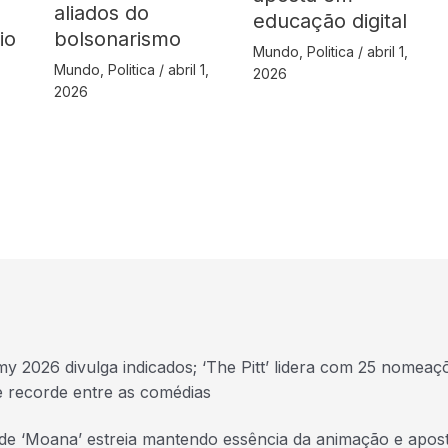
aliados do
educação digital
io
bolsonarismo
Mundo
,
Politica
/
abril 1,
Mundo
,
Politica
/
abril 1,
2026
2026
y 2026 divulga indicados; ‘The Pitt’ lidera com 25 nomeaç
e recorde entre as comédias
 de ‘Moana’ estreia mantendo essência da animação e apos