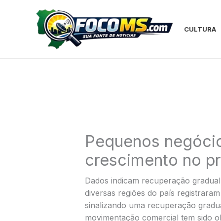
Ir
para
o
CULTURA
conteúdo
Pequenos negócio
crescimento no pr
Dados indicam recuperação gradual
diversas regiões do país registrara
sinalizando uma recuperação gradu
movimentação comercial tem sido o