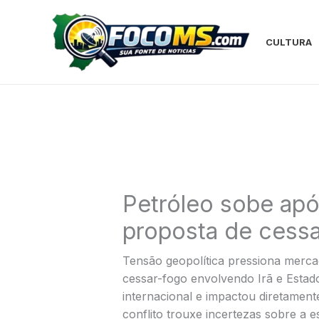
Ir
para
o
CULTURA
conteúdo
Petróleo sobe apó
proposta de cess
Tensão geopolítica pressiona merca
cessar-fogo envolvendo Irã e Estado
internacional e impactou diretament
conflito trouxe incertezas sobre a e