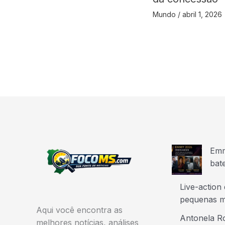
Mundo
/
abril 1, 2026
Emm
bat
Live-action
pequenas m
Aqui você encontra as
Antonela Ro
melhores notícias, análises