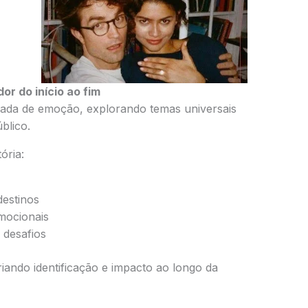
or do início ao fim
gada de emoção, explorando temas universais
blico.
ória:
destinos
emocionais
 desafios
riando identificação e impacto ao longo da