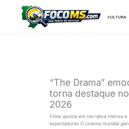
Ir
para
o
CULTURA
conteúdo
“The Drama” emoc
torna destaque no
2026
Filme aposta em narrativa intensa e
espectadores O cinema mundial gan